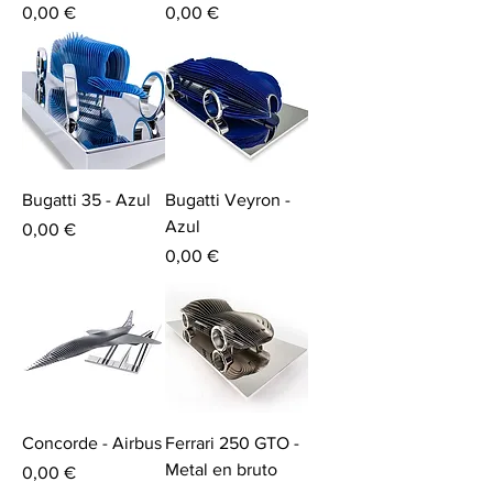
Price
Price
0,00 €
0,00 €
Bugatti 35 - Azul
Bugatti Veyron -
Azul
Price
0,00 €
Price
0,00 €
Concorde - Airbus
Ferrari 250 GTO -
Metal en bruto
Price
0,00 €