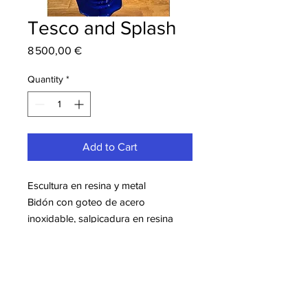
Tesco and Splash
Price
8 500,00 €
Quantity
*
Add to Cart
Escultura en resina y metal
Bidón con goteo de acero
inoxidable, salpicadura en resina
Dimensiones: 150 cm
Obra única
Mas informacion sobre Bob Tonic