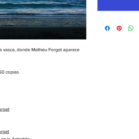
ta vasca, donde Mathieu Forget aparece
 50 copias
orget
orget
 en la Antartida