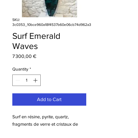
SKU:
3c0353_10bce960a18f4537b60e06cb74d962a3
Surf Emerald
Waves
Price
7 300,00 €
Quantity
*
Add to Cart
Surf en résine, pyrite, quartz,
fragments de verre et cristaux de
Swarowski