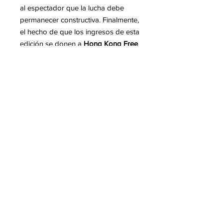
al espectador que la lucha debe
permanecer constructiva. Finalmente,
el hecho de que los ingresos de esta
edición se donen a
Hong Kong Free
Press
subraya el compromiso
tangible de
Shepard Fairey
en la
defensa de las libertades y en dar
voz a los oprimidos.
Mas informacion sobre Shepard
FAIREY
Para leer en nuestro blog :
-Esposicion de Shepard FAIREY
en Berlin
-60 años de arte urbano en Le Mans
-
Exposición de Shepard FAIREY en
el Château de Tours