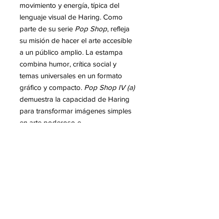
movimiento y energía, típica del
lenguaje visual de Haring. Como
parte de su serie
Pop Shop
, refleja
su misión de hacer el arte accesible
a un público amplio. La estampa
combina humor, crítica social y
temas universales en un formato
gráfico y compacto.
Pop Shop IV (a)
demuestra la capacidad de Haring
para transformar imágenes simples
en arte poderoso e
instantáneamente reconocible.
Mas informacion sobre Keith Haring
Para leer en nuestro blog :
-Keith Haring's sculptures
-Keith Haring, did you know