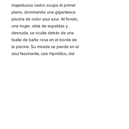
majestuoso cedro ocupa el primer
plano, dominando una gigantesca
piscina de color azul azur. Al fondo,
una mujer, vista de espaldas y
desnuda, se oculta detrás de una
toalla de baño rosa en el borde de
la piscina. Su mirada se pierde en el
azul fascinante, casi hipnótico, del
océano y del cielo que se extienden
en la distancia. La escena irradia
serenidad y contemplación,
combinando intimidad y amplitud. La
obra evoca la suave poesía de los
momentos suspendidos y la armonía
entre la naturaleza y la humanidad.
Mas informacion sobre Hugo
PONDZ