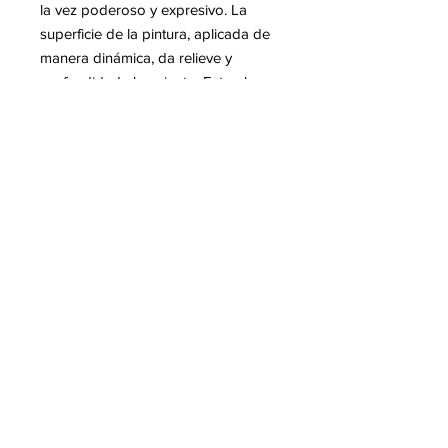
la vez poderoso y expresivo. La
superficie de la pintura, aplicada de
manera dinámica, da relieve y
profundidad al conjunto. Esta obra
refleja el universo moderno del
artista, influenciado por el pop art y
el street art.
Mas informacion sobre Romain
CLASS
8 Avenue Jaulerry, 64200 Biarritz
-
+33 6 66 00 16 80
© Class Art Biarritz | Pop Art & Street
Art Gallery -
AVISO LEGAL
-
POLÍTICA DE PRIVACIDAD