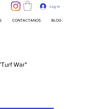
Log In
S
CONTACTANOS
BLOG
"Turf War"