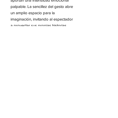
aportan una intensidad emocional
palpable. La sencillez del gesto abre
un amplio espacio para la
imaginación, invitando al espectador
a proyectar sus propias historias
sobre este rostro suspendido. El
minimalismo no disminuye la
profundidad; al contrario, amplifica la
fragilidad y la fuerza del sujeto. Con
“Icare”, Hom Nguyen explora la
conexión entre elevación, inocencia y
vulnerabilidad en una obra tan pura
como conmovedora.
Mas informacion sobre Hom
NGUYEN
Para leer en nuestro blog :
- Hom Nguyen, la resiliencia de un