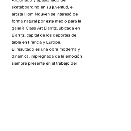
skateboarding en su juventud, el
artista Hom Nguyen se interesó de
forma natural por este medio para la
galería Class Art Biarritz, ubicada en
Biarritz, capital de los deportes de
tabla en Francia y Europa.
El resultado es una obra moderna y
dinámica, impregnada de la emoción
siempre presente en el trabajo del
artista. Está realizada con técnica
mixta, combinando tinta china, lápiz
acrílico y goteos de acrílico.
Mas informacion sobre Hom
NGUYEN
Para leer en nuestro blog :
- Hom Nguyen, la resiliencia de un