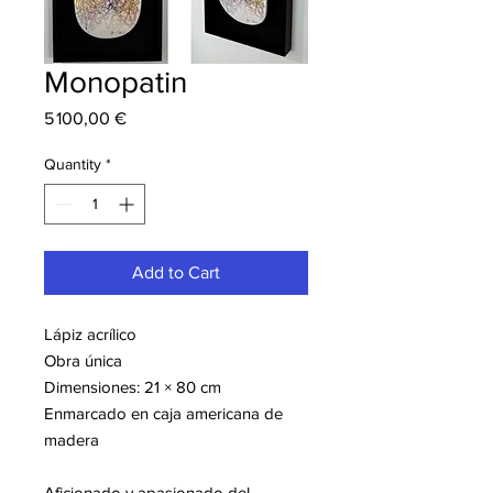
Monopatin
Price
5 100,00 €
Quantity
*
Add to Cart
Lápiz acrílico
Obra única
Dimensiones: 21 × 80 cm
Enmarcado en caja americana de
madera
Aficionado y apasionado del