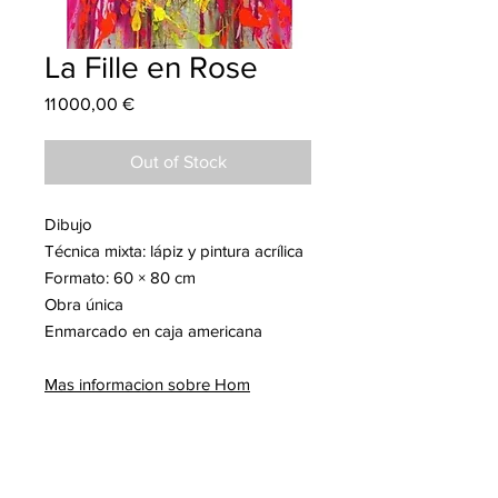
La Fille en Rose
Price
11 000,00 €
Out of Stock
Dibujo
Técnica mixta: lápiz y pintura acrílica
Formato: 60 × 80 cm
Obra única
Enmarcado en caja americana
Mas informacion sobre Hom
NGUYEN
Para leer en nuestro blog :
- Hom Nguyen, la resiliencia de un