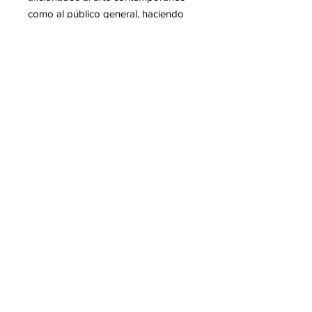
como al público general, haciendo
que el arte poderoso sea accesible
para todos.
Mas informacion sobre Richard
ORLINSKI
Para leer en nuestro blog :
-Kong de Richard Orlinski
-Richard Orlinski expone en Vernon,
France
-Richard Orlinski en el festival de
Alpe d'Huez Festival