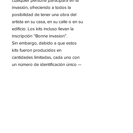
cualquier persona participara en la
invasión, ofreciendo a todos la
posibilidad de tener una obra del
artista en su casa, en su calle o en su
edificio. Los kits incluso llevan la
inscripción “Bonne invasion”.
Sin embargo, debido a que estos
kits fueron producidos en
cantidades limitadas, cada uno con
un número de identificación único —
y algunos incluso firmados por el
artista— se han convertido en
objetos de colección cuyo valor ha
aumentado de manera constante,
especialmente en los últimos cuatro
o cinco años. Muy pocos han sido
realmente instalados en el espacio
público y actualmente existen
principalmente en colecciones