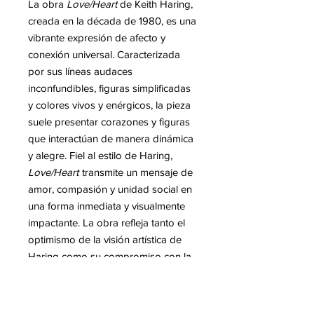
La obra
Love/Heart
de Keith Haring,
creada en la década de 1980, es una
vibrante expresión de afecto y
conexión universal. Caracterizada
por sus líneas audaces
inconfundibles, figuras simplificadas
y colores vivos y enérgicos, la pieza
suele presentar corazones y figuras
que interactúan de manera dinámica
y alegre. Fiel al estilo de Haring,
Love/Heart
transmite un mensaje de
amor, compasión y unidad social en
una forma inmediata y visualmente
impactante. La obra refleja tanto el
optimismo de la visión artística de
Haring como su compromiso con la
promoción de la conexión humana,
la inclusión y los valores sociales
positivos a través del arte público.