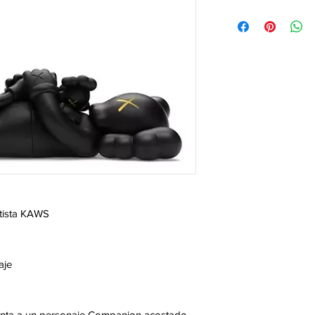
tista
KAWS
aje
nta a un personaje Companion acostado,