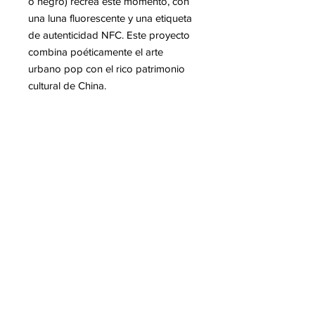
o negro) recrea este momento, con
una luna fluorescente y una etiqueta
de autenticidad NFC. Este proyecto
combina poéticamente el arte
urbano pop con el rico patrimonio
cultural de China.
Mas informacion sobre KAWS
Para leer en nuestro blog :
-Exposición KAWS FAMILY en San
Francisco
-El Mensaje, de KAWS, en el Palazzo
Strozzi, Florencia
-KAWS esculturas gigantes
-Falsa colaboracion entre Slawn y
KAWS
- KAWS Holiday Thailand, una