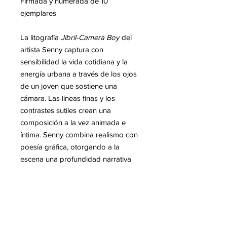
Firmada y numerada de 10
ejemplares
La litografía
Jibril-Camera Boy
del
artista Senny captura con
sensibilidad la vida cotidiana y la
energía urbana a través de los ojos
de un joven que sostiene una
cámara. Las líneas finas y los
contrastes sutiles crean una
composición a la vez animada e
íntima. Senny combina realismo con
poesía gráfica, otorgando a la
escena una profundidad narrativa
única. La obra evoca tanto la
inocencia de la infancia como la
curiosidad hacia el mundo que la
rodea. Cada detalle, desde el rostro
hasta los gestos, refleja la maestría