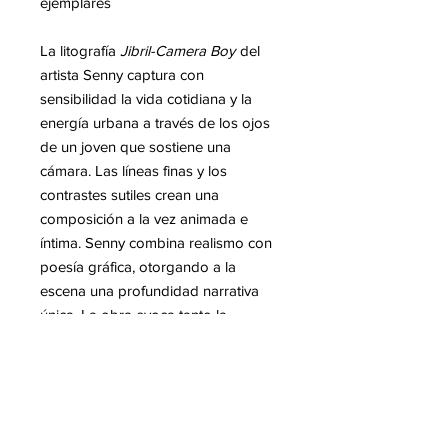
ejemplares
La litografía
Jibril-Camera Boy
del
artista Senny captura con
sensibilidad la vida cotidiana y la
energía urbana a través de los ojos
de un joven que sostiene una
cámara. Las líneas finas y los
contrastes sutiles crean una
composición a la vez animada e
íntima. Senny combina realismo con
poesía gráfica, otorgando a la
escena una profundidad narrativa
única. La obra evoca tanto la
inocencia de la infancia como la
curiosidad hacia el mundo que la
rodea. Cada detalle, desde el rostro
hasta los gestos, refleja la maestría
técnica y la intensidad emocional