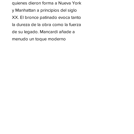
quienes dieron forma a Nueva York
y Manhattan a principios del siglo
XX. El bronce patinado evoca tanto
la dureza de la obra como la fuerza
de su legado. Mancardi añade a
menudo un toque moderno
integrando grafiti, un guiño urbano a
la ciudad tal como es hoy. Esta
fusión entre escultura clásica y arte
urbano convierte sus obras en una
memoria viva y claramente
contemporánea.
Mas informacion sobre Jean-
Jacques MANCARDI