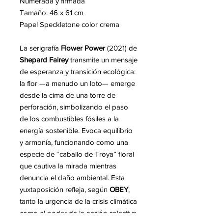
Numerada y firmada
Tamaño: 46 x 61 cm
Papel Speckletone color crema
La serigrafía
Flower Power
(2021) de
Shepard Fairey
transmite un mensaje
de esperanza y transición ecológica:
la flor —a menudo un loto— emerge
desde la cima de una torre de
perforación, simbolizando el paso
de los combustibles fósiles a la
energía sostenible. Evoca equilibrio
y armonía, funcionando como una
especie de “caballo de Troya” floral
que cautiva la mirada mientras
denuncia el daño ambiental. Esta
yuxtaposición refleja, según
OBEY
,
tanto la urgencia de la crisis climática
como el poder de la acción colectiva