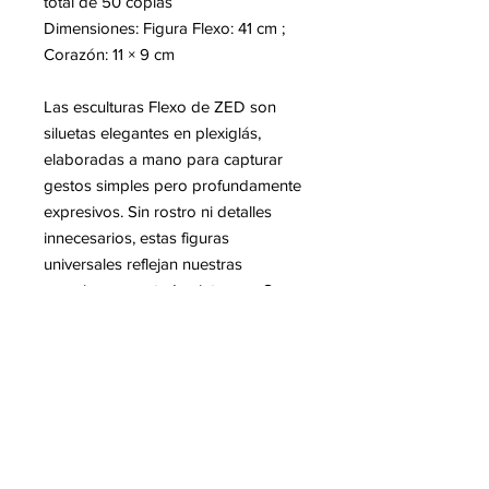
total de 50 copias
Dimensiones: Figura Flexo: 41 cm ;
Corazón: 11 × 9 cm
Las esculturas Flexo de ZED son
siluetas elegantes en plexiglás,
elaboradas a mano para capturar
gestos simples pero profundamente
expresivos. Sin rostro ni detalles
innecesarios, estas figuras
universales reflejan nuestras
emociones y estados internos. Su
postura, siempre única, narra una
historia diferente según el ángulo y
la luz. A la vez minimalistas y llenas
de vida, las esculturas Flexo
encarnan la poesía del movimiento y
la forma humana.