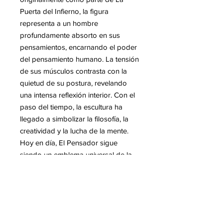
Puerta del Infierno, la figura
representa a un hombre
profundamente absorto en sus
pensamientos, encarnando el poder
del pensamiento humano. La tensión
de sus músculos contrasta con la
quietud de su postura, revelando
una intensa reflexión interior. Con el
paso del tiempo, la escultura ha
llegado a simbolizar la filosofía, la
creatividad y la lucha de la mente.
Hoy en día, El Pensador sigue
siendo un emblema universal de la
reflexión intelectual y de la maestría
artística.
La escultura del golfista de Rodin es
un homenaje al artista, concebida
como un guiño lúdico a la dificultad