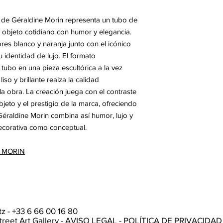
de Géraldine Morin representa un tubo de
 objeto cotidiano con humor y elegancia.
res blanco y naranja junto con el icónico
 identidad de lujo. El formato
ubo en una pieza escultórica a la vez
so y brillante realza la calidad
 obra. La creación juega con el contraste
bjeto y el prestigio de la marca, ofreciendo
. Géraldine Morin combina así humor, lujo y
ecorativa como conceptual.
e MORIN
tz
- +33 6 66 00 16 80
treet Art Gallery -
AVISO LEGAL
-
POLÍTICA DE PRIVACIDAD