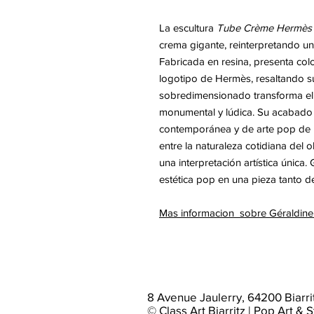
La escultura
Tube Crème Hermès
crema gigante, reinterpretando un
Fabricada en resina, presenta colo
logotipo de Hermès, resaltando su
sobredimensionado transforma el t
monumental y lúdica. Su acabado li
contemporánea y de arte pop de la
entre la naturaleza cotidiana del o
una interpretación artística única
estética pop en una pieza tanto d
Mas informacion sobre Géraldin
8 Avenue Jaulerry, 64200 Biarri
© Class Art Biarritz | Pop Art & S