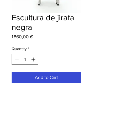
Escultura de jirafa
negra
Price
1 860,00 €
Quantity
*
Add to Cart
Escultura de jirafa negra en rakú de
Clément Covizzi
Obra cerámica única, hecha a mano
Dimensiones: 58×28 ×9 cm