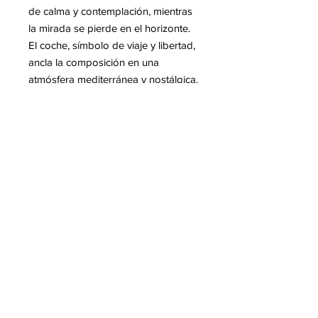
de calma y contemplación, mientras
la mirada se pierde en el horizonte.
El coche, símbolo de viaje y libertad,
ancla la composición en una
atmósfera mediterránea y nostálgica.
La impresión general es de evasión
y serena reflexión, invitando al
espectador a compartir este instante
íntimo junto al mar.
Mas informacion sobre Romain
CLASS
8 Avenue Jaulerry, 64200 Biarritz
-
+33 6 66 00 16 80