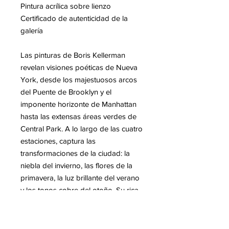
Pintura acrílica sobre lienzo
Certificado de autenticidad de la
galería
Las pinturas de Boris Kellerman
revelan visiones poéticas de Nueva
York, desde los majestuosos arcos
del Puente de Brooklyn y el
imponente horizonte de Manhattan
hasta las extensas áreas verdes de
Central Park. A lo largo de las cuatro
estaciones, captura las
transformaciones de la ciudad: la
niebla del invierno, las flores de la
primavera, la luz brillante del verano
y los tonos cobre del otoño. Su rica
y expresiva paleta transmite la
energía, los contrastes y la vibrante
atmósfera de Nueva York con