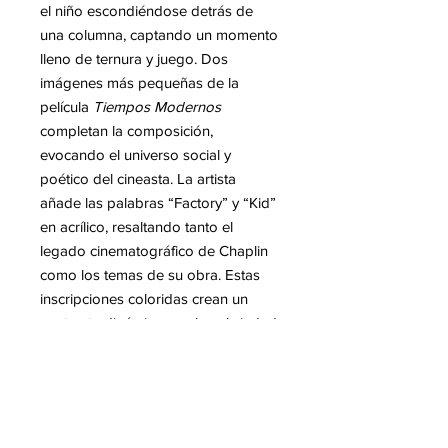
el niño escondiéndose detrás de
una columna, captando un momento
lleno de ternura y juego. Dos
imágenes más pequeñas de la
película
Tiempos Modernos
completan la composición,
evocando el universo social y
poético del cineasta. La artista
añade las palabras “Factory” y “Kid”
en acrílico, resaltando tanto el
legado cinematográfico de Chaplin
como los temas de su obra. Estas
inscripciones coloridas crean un
contraste dinámico con la sobriedad
de las imágenes en blanco y negro.
La combinación de referencias
cinematográficas y toques
contemporáneos aporta a la pintura
una energía atemporal. Géraldine