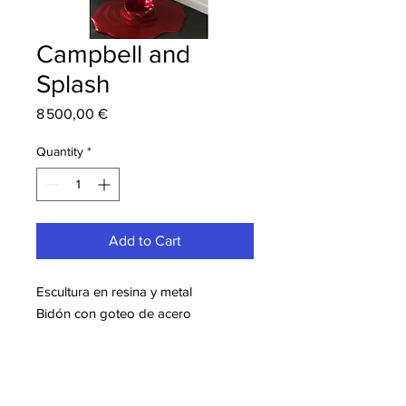
Campbell and
Splash
Price
8 500,00 €
Quantity
*
Add to Cart
Escultura en resina y metal
Bidón con goteo de acero
inoxidable, salpicadura en resina
Dimensiones: 150 cm
Obra única