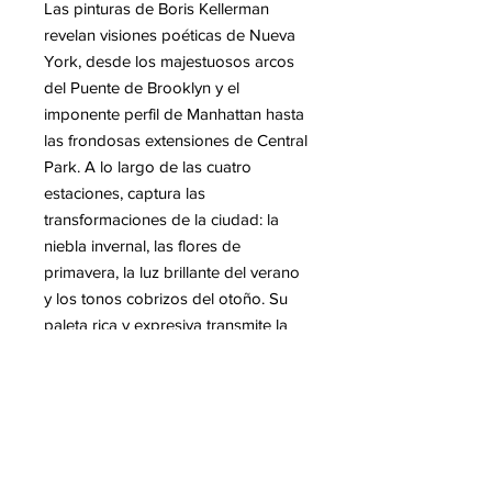
Las pinturas de Boris Kellerman
revelan visiones poéticas de Nueva
York, desde los majestuosos arcos
del Puente de Brooklyn y el
imponente perfil de Manhattan hasta
las frondosas extensiones de Central
Park. A lo largo de las cuatro
estaciones, captura las
transformaciones de la ciudad: la
niebla invernal, las flores de
primavera, la luz brillante del verano
y los tonos cobrizos del otoño. Su
paleta rica y expresiva transmite la
energía, los contrastes y la vibrante
atmósfera de Nueva York con una
notable sutileza. Fallecido en 2014,
Kellerman dejó tras de sí una obra
profunda y sensible: una verdadera
celebración de la ciudad y de su