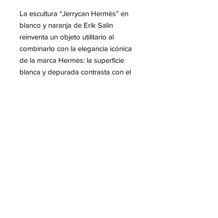
La escultura “Jerrycan Hermès” en
blanco y naranja de Erik Salin
reinventa un objeto utilitario al
combinarlo con la elegancia icónica
de la marca Hermès: la superficie
blanca y depurada contrasta con el
naranja característico de la casa,
creando una pieza moderna, lujosa
e inspirada en el pop art. El acabado
brillante resalta sus líneas definidas y
transforma este bidón cotidiano en
un objeto artístico elegante, audaz y
verdaderamente icónico.
Mas informacion sobre Erik SALIN