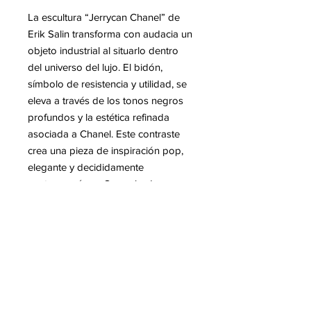
La escultura
“Jerrycan Chanel”
de
Erik Salin transforma con audacia un
objeto industrial al situarlo dentro
del universo del lujo. El bidón,
símbolo de resistencia y utilidad, se
eleva a través de los tonos negros
profundos y la estética refinada
asociada a Chanel. Este contraste
crea una pieza de inspiración pop,
elegante y decididamente
contemporánea. Su acabado
brillante resalta las líneas limpias del
objeto, otorgándole una fuerte
presencia escultórica. Salin juega
con los códigos de la moda y la
cultura urbana para convertir un
objeto cotidiano en un icono
artístico.