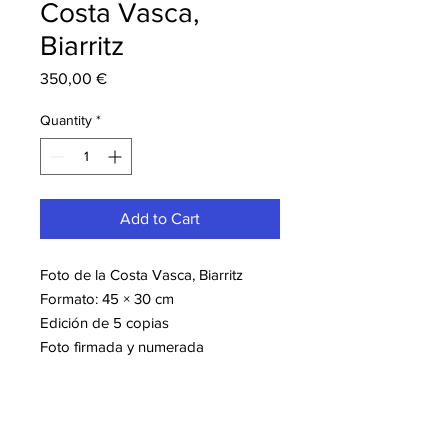
Costa Vasca,
Biarritz
Price
350,00 €
Quantity
*
Add to Cart
Foto de la Costa Vasca, Biarritz
Formato: 45 × 30 cm
Edición de 5 copias
Foto firmada y numerada
Montaje en Dibond
Más información sobre la artista
Corinne DUBREUIL