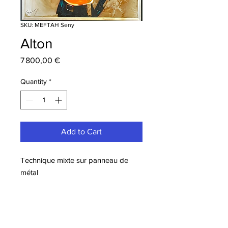
SKU: MEFTAH Seny
Alton
Price
7 800,00 €
Quantity
*
Add to Cart
Technique mixte sur panneau de
métal
Dimensions: 120x120 cm
Œuvre unique
Plus d'informations sur l'artiste Seny