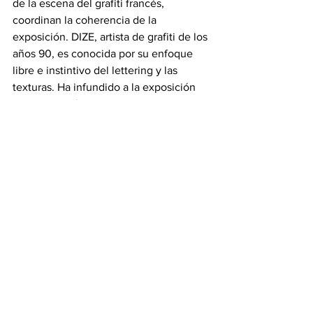
de la escena del grafiti francés, 
coordinan la coherencia de la 
exposición. DIZE, artista de grafiti de los 
años 90, es conocida por su enfoque 
libre e instintivo del lettering y las 
texturas. Ha infundido a la exposición 
una dimensión sensible y curatorial, 
diseñando cada espacio como una 
narrativa visual.
SNAKE, grafitero y escenógrafo, 
coordinó las intervenciones de cientos 
de artistas, asegurando un equilibrio 
entre la espontaneidad y la armonía 
general. Su colaboración encarna 
perfectamente la fusión entre la 
autenticidad urbana y la puesta en 
escena de tipo museístico, 
transformando un edificio de hormigón 
en una verdadera obra colectiva de arte.