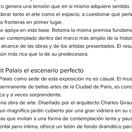
ero genera una tensión que en sí misma adquiere sentido. 
derar tanto el arte como el espacio, a cuestionar qué per
s fronteras en primer lugar.
e apoya en esta base. Retoma la misma premisa fundamen
r contemplado dentro del marco más amplio de la historia
alcance de las obras y de los artistas presentados. El res
aún más rica que la de su predecesora.
t Palais el escenario perfecto
 Palais como sede de esta exposición no es casual. El mu
permanente de bellas artes de la Ciudad de París, es cono
ca y a veces sorprendente.
 una obra de arte. Diseñado por el arquitecto Charles Girau
n magnífico jardín cubierto por una gran vidriera en su 
das que invitan a una forma de contemplación lenta y paus
ntal pero íntima, ofrece un telón de fondo dramático par