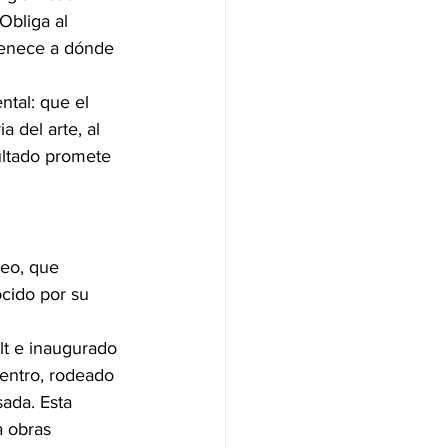
Obliga al 
tenece a dónde 
tal: que el 
 del arte, al 
ultado promete 
seo, que 
cido por su 
lt e inaugurado 
centro, rodeado 
ada. Esta 
a obras 