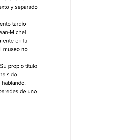
exto y separado 
ento tardío 
Jean-Michel 
mente en la 
El museo no 
u propio título 
ha sido 
e hablando, 
 paredes de uno 