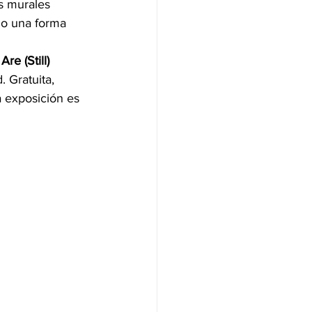
s murales 
mo una forma 
re (Still) 
. Gratuita, 
a exposición es 