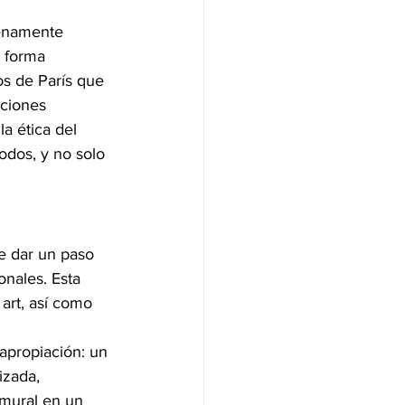
lenamente 
e forma 
s de París que 
ciones 
a ética del 
odos, y no solo 
e dar un paso 
onales. Esta 
art, así como 
 apropiación: un 
izada, 
 mural en un 