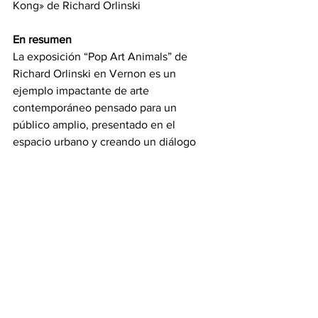
Kong» de Richard Orlinski
En resumen
La exposición “Pop Art Animals” de 
Richard Orlinski en Vernon es un 
ejemplo impactante de arte 
contemporáneo pensado para un 
público amplio, presentado en el 
espacio urbano y creando un diálogo 
entre el patrimonio (Art Déco) y la 
modernidad. Ofrece una experiencia 
visual intensa, accesible para todos, e 
invita a reflexionar sobre la ciudad, la 
naturaleza, el arte y su impacto cultural. 
Tanto para visitantes ocasionales como 
para aficionados más expertos, la 
exposición plantea preguntas sobre el 
papel del arte en el entorno urbano y 
sus efectos en el territorio local.