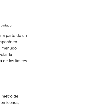
 pintado.
rma parte de un 
emporáneo 
 a menudo 
elar la 
 de los límites 
l metro de 
en iconos, 