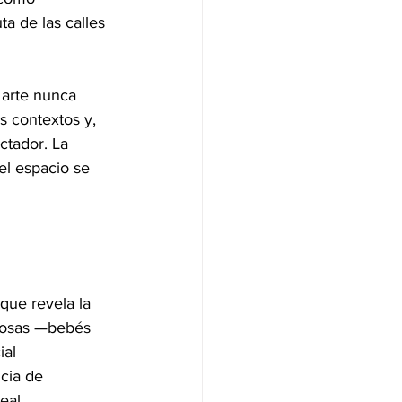
a de las calles 
 arte nunca 
s contextos y, 
ctador. La 
el espacio se 
que revela la 
amosas —bebés 
al 
cia de 
eal.