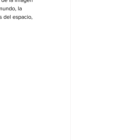
 de la imagen 
 mundo, la 
 del espacio, 