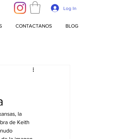
Log In
S
CONTACTANOS
BLOG
n
a
ansas, la 
bra de Keith 
enudo 