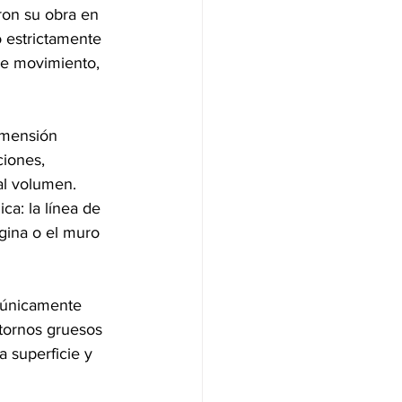
ron su obra en 
 estrictamente 
de movimiento, 
imensión 
ciones, 
al volumen. 
ca: la línea de 
gina o el muro 
 únicamente 
ntornos gruesos 
 superficie y 