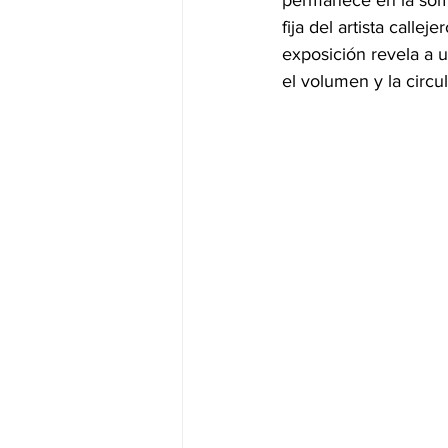
permanece en la somb
fija del artista calle
exposición revela a 
el volumen y la circu