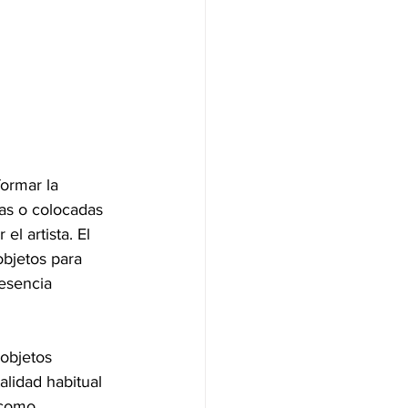
formar la 
as o colocadas 
l artista. El 
bjetos para 
esencia 
objetos 
lidad habitual 
 como 