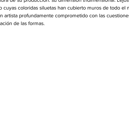
ra de su producción: su dimensión tridimensional. Lejos
jero cuyas coloridas siluetas han cubierto muros de todo el
un artista profundamente comprometido con las cuestiones
lación de las formas.