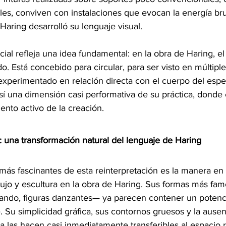
s, conviven con instalaciones que evocan la energía brut
aring desarrolló su lenguaje visual.
cial refleja una idea fundamental: en la obra de Haring, el
o. Está concebido para circular, para ser visto en múltiple
experimentado en relación directa con el cuerpo del espe
í una dimensión casi performativa de su práctica, donde 
ento activo de la creación.
: una transformación natural del lenguaje de Haring
más fascinantes de esta reinterpretación es la manera en 
bujo y escultura en la obra de Haring. Sus formas más f
drando, figuras danzantes— ya parecen contener un potenci
e. Su simplicidad gráfica, sus contornos gruesos y la ausen
ta las hacen casi inmediatamente transferibles al espacio r