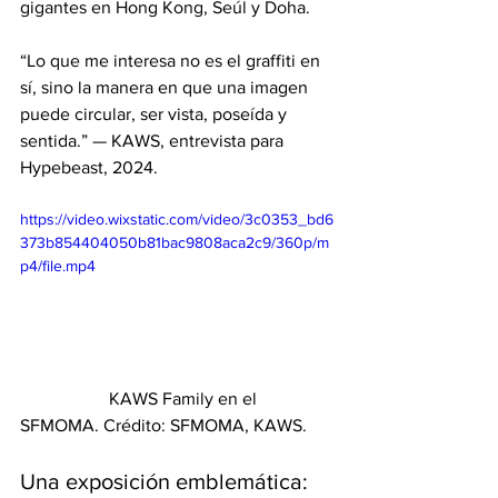
gigantes en Hong Kong, Seúl y Doha.
“Lo que me interesa no es el graffiti en 
sí, sino la manera en que una imagen 
puede circular, ser vista, poseída y 
sentida.” — KAWS, entrevista para 
Hypebeast, 2024.
https://video.wixstatic.com/video/3c0353_bd6
373b854404050b81bac9808aca2c9/360p/m
p4/file.mp4
		KAWS Family en el 
SFMOMA. Crédito: SFMOMA, KAWS.
Una exposición emblemática: 