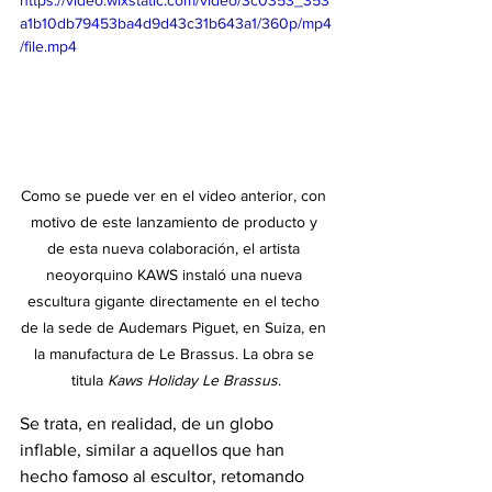
https://video.wixstatic.com/video/3c0353_353
a1b10db79453ba4d9d43c31b643a1/360p/mp4
/file.mp4
Como se puede ver en el video anterior, con 
motivo de este lanzamiento de producto y 
de esta nueva colaboración, el artista 
neoyorquino KAWS instaló una nueva 
escultura gigante directamente en el techo 
de la sede de Audemars Piguet, en Suiza, en 
la manufactura de Le Brassus. La obra se 
titula 
Kaws Holiday Le Brassus
.
Se trata, en realidad, de un globo 
inflable, similar a aquellos que han 
hecho famoso al escultor, retomando 