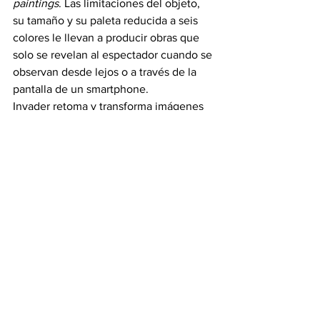
paintings
. Las limitaciones del objeto, 
su tamaño y su paleta reducida a seis 
colores le llevan a producir obras que 
solo se revelan al espectador cuando se 
observan desde lejos o a través de la 
pantalla de un smartphone.
Invader retoma y transforma imágenes 
icónicas de la historia del arte, como la 
Mona Lisa
 de Leonardo da Vinci. Esta es 
la primera de una serie llamada 
Rubik 
Master Pieces
. En 2006 crea la obra 
Rubik Origine
, un homenaje al famoso 
cuadro 
El origen del mundo
 de Gustave 
Courbet.
En 2008, para representar al 
decimocuarto Dalái Lama, realiza 
Rubik 
Dalai Lama
 tras su encuentro con 
refugiados tibetanos en Nepal. En la 