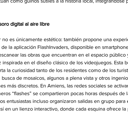
actúan como guiños sutiles a la historia local, integrándose
o digital al aire libre
er no es únicamente estético: también propone una experie
és de la aplicación FlashInvaders, disponible en smartphone
scanear las obras que encuentran en el espacio público 
 inspirada en el diseño clásico de los videojuegos. Esta 
ta la curiosidad tanto de los residentes como de los turist
n busca de mosaicos, algunos a plena vista y otros ingen
es más discretos. En Amiens, las redes sociales se activa
meros “flashes” se compartieron pocas horas después de la
os entusiastas incluso organizaron salidas en grupo para 
sí en un lienzo interactivo, donde cada esquina ofrece la 