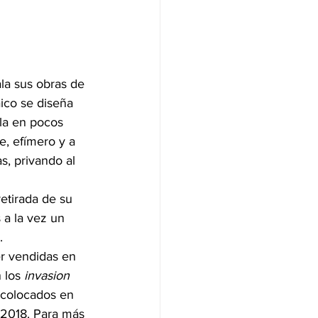
ala sus obras de 
ico se diseña 
la en pocos 
e, efímero y a 
, privando al 
etirada de su 
 a la vez un 
.
er vendidas en 
 los 
invasion 
 colocados en 
 2018. Para más 