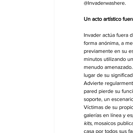
@Invaderwashere.
Un acto artístico fuer
Invader actúa fuera de
forma anónima, a men
previamente en su es
minutos utilizando un
menudo amenazado. D
lugar de su significa
Advierte regularmente
pared pierde su funci
soporte, un escenario 
Víctimas de su propio
galerías en línea y e
kits
, mosaicos public
casa por todos sus f