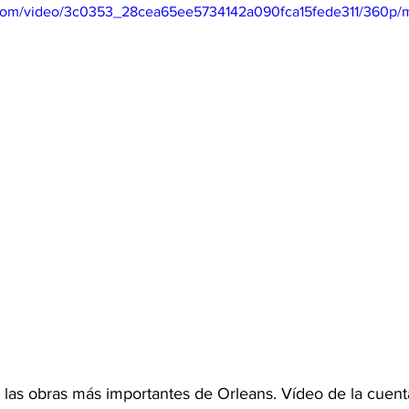
ic.com/video/3c0353_28cea65ee5734142a090fca15fede311/360p/
e las obras más importantes de Orleans. Vídeo de la cuent