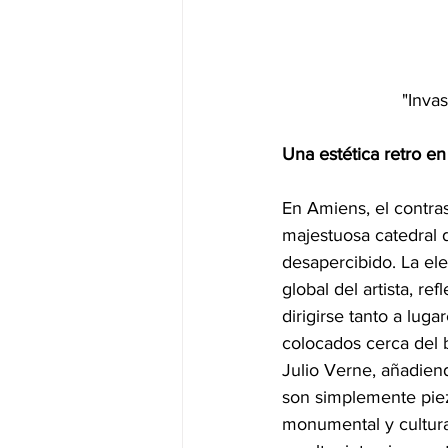
			"In
Una estética retro en
En Amiens, el contrast
majestuosa catedral d
desapercibido. La el
global del artista, re
dirigirse tanto a lu
colocados cerca del b
Julio Verne, añadiend
son simplemente piez
monumental y cultura