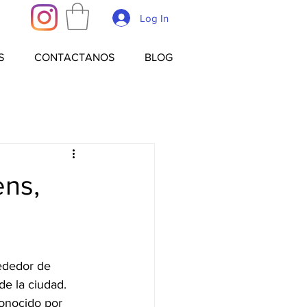
Log In
S
CONTACTANOS
BLOG
ens,
rededor de 
e la ciudad. 
conocido por 