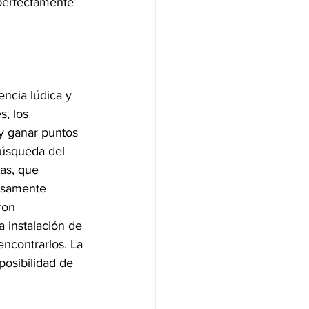
 perfectamente 
ncia lúdica y 
s, los 
y ganar puntos 
búsqueda del 
as, que 
iosamente 
ron 
 instalación de 
encontrarlos. La 
posibilidad de 