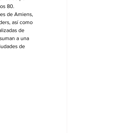
ños 80.
lles de Amiens, 
ders, así como 
alizadas de 
e suman a una 
iudades de 