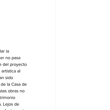
ar la 
der no pasa 
e del proyecto 
rtística al 
an sido 
 de la Casa de 
stas obras no 
trimonio 
. Lejos de 