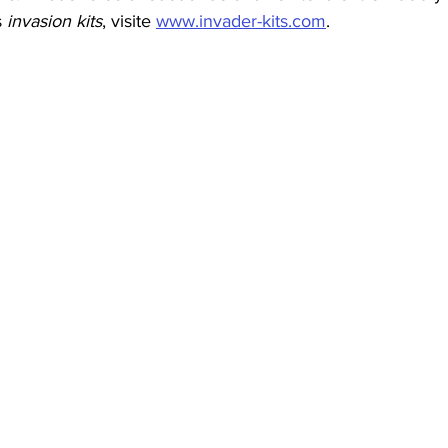
 
invasion kits
, visite 
www.invader-kits.com
.